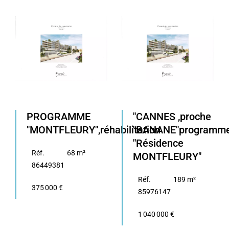
PROGRAMME
"CANNES ,proche
"MONTFLEURY",réhabilitation
"BANANE"programm
"Résidence
Réf.
68 m²
MONTFLEURY"
86449381
Réf.
189 m²
375 000 €
85976147
1 040 000 €