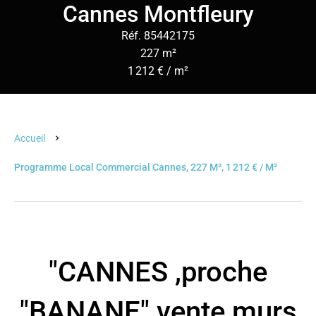
Cannes Montfleury
Réf. 85442175
227 m²
1 212 € / m²
Accueil
Programme Local Commercial Cannes, 227 M², 1 212 € / M²
"CANNES ,proche
"BANANE" vente murs