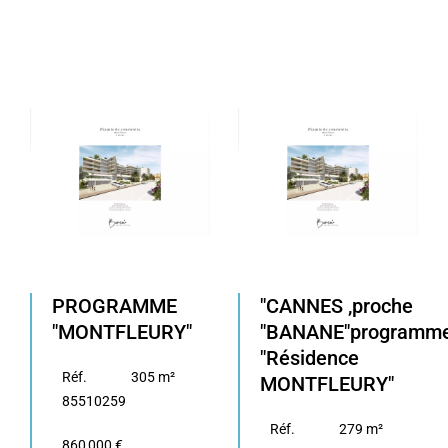
PROGRAMME
"CANNES ,proche
"MONTFLEURY"
"BANANE"programm
"Résidence
Réf.
305 m²
MONTFLEURY"
85510259
Réf.
279 m²
860 000 €