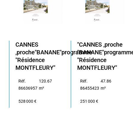
CANNES
"CANNES ,proche
,proche"BANANE"programme
"BANANE"programm
"Résidence
"Résidence
MONTFLEURY"
MONTFLEURY"
Réf.
120.67
Réf.
47.86
86636957
m²
86455423
m²
528 000 €
251 000 €