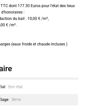
 TTC dont 177.30 Euros pour l’état des lieux
 d'honoraires :
daction du bail : 10,00 € /m²,
3,00 € /m².
harges (eaux froide et chaude incluses )
ire
État
Bon état
Étage
3ème