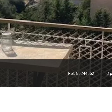
Réf. 85244552
3 