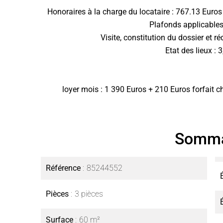
Honoraires à la charge du locataire : 767.13 Euros
Plafonds applicables
Visite, constitution du dossier et ré
Etat des lieux : 
loyer mois : 1 390 Euros + 210 Euros forfait c
Somma
Référence
85244552
Pièces
3 pièces
Surface
60 m²