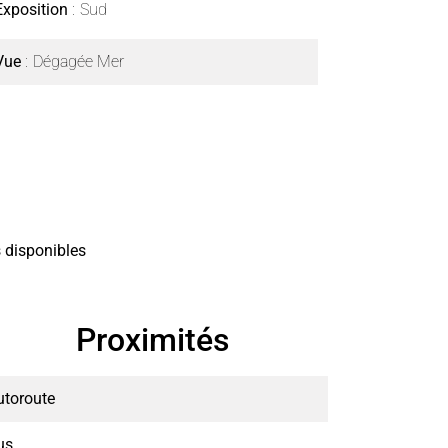
Exposition
Sud
Vue
Dégagée Mer
 disponibles
Proximités
utoroute
us