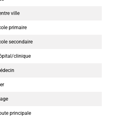
ntre ville
cole primaire
cole secondaire
ôpital/clinique
édecin
er
lage
oute principale