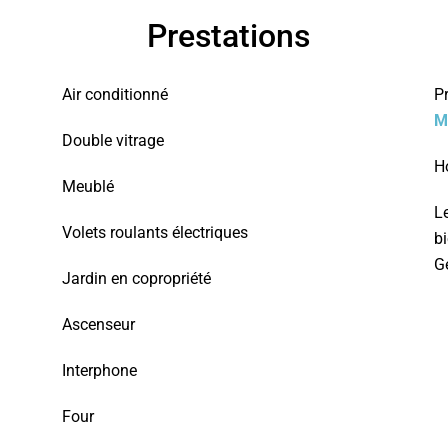
Prestations
Air conditionné
P
M
Double vitrage
H
Meublé
L
Volets roulants électriques
bi
G
Jardin en copropriété
Ascenseur
Interphone
Four