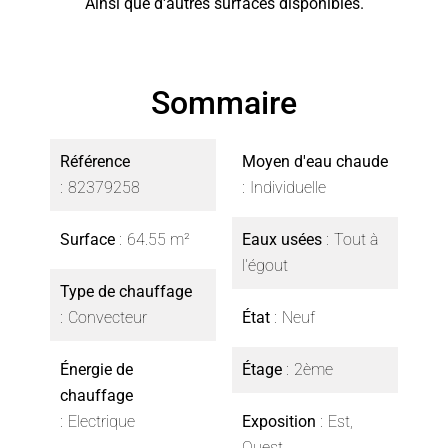
Ainsi que d'autres surfaces disponibles.
Sommaire
Référence
Moyen d'eau chaude
82379258
Individuelle
Surface
64.55 m²
Eaux usées
Tout à
l'égout
Type de chauffage
Convecteur
État
Neuf
Énergie de
Étage
2ème
chauffage
Electrique
Exposition
Est,
Ouest